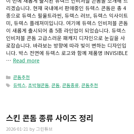
이 번에 새롭게 출시된 듀렉스 인비저블 콘돔을 소개해 드
리겠습니다. 현재 국내에서 판매중인 듀렉스 콘돔은 총 4
종으로 듀렉스 필울트라씬, 듀렉스 러브, 듀렉스 익사이트
미, 듀렉스 플레져미입니다. 여기에 듀렉스 인비저블 콘돔
이 새롭게 출시되어 총 5종 라인업이 되었습니다. 듀렉스
인비저블 콘돔 고급스러운 패캐지 디자인으로 눈길을 사
로잡습니다. 바라보는 방향에 따라 빛이 변하는 디자인입
니다. 박스 전면에 듀렉스 로고와 함께 제품명 INVISIBLE
…
Read more
Categories
콘돔추천
Tags
듀렉스
,
초박형콘돔
,
콘돔
,
콘돔종류
,
콘돔추천
스킨 콘돔 종류 사이즈 정리
2026-01-21
by
그린튜브