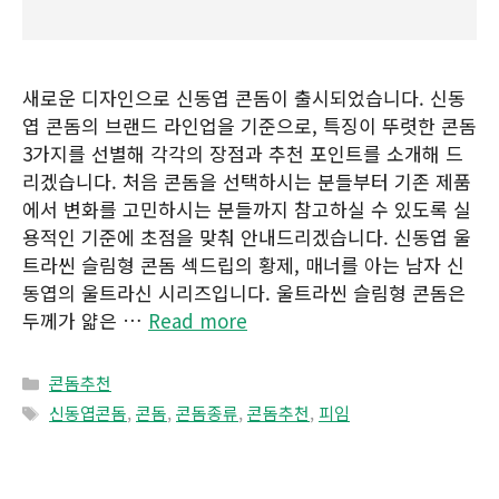
새로운 디자인으로 신동엽 콘돔이 출시되었습니다. 신동
엽 콘돔의 브랜드 라인업을 기준으로, 특징이 뚜렷한 콘돔
3가지를 선별해 각각의 장점과 추천 포인트를 소개해 드
리겠습니다. 처음 콘돔을 선택하시는 분들부터 기존 제품
에서 변화를 고민하시는 분들까지 참고하실 수 있도록 실
용적인 기준에 초점을 맞춰 안내드리겠습니다. 신동엽 울
트라씬 슬림형 콘돔 섹드립의 황제, 매너를 아는 남자 신
동엽의 울트라신 시리즈입니다. 울트라씬 슬림형 콘돔은
두께가 얇은 …
Read more
Categories
콘돔추천
Tags
신동엽콘돔
,
콘돔
,
콘돔종류
,
콘돔추천
,
피임