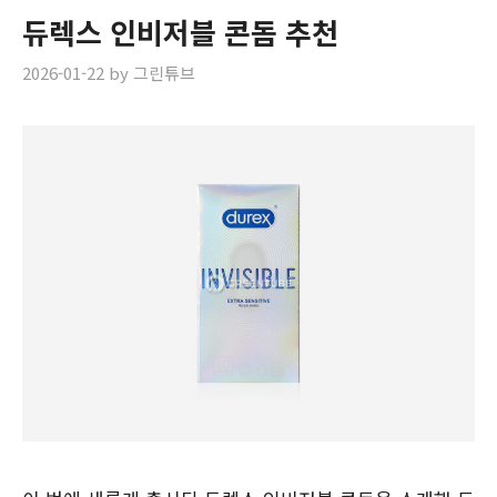
듀렉스 인비저블 콘돔 추천
2026-01-22
by
그린튜브