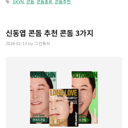
Tags
SKYN
,
콘돔
,
콘돔종류
,
콘돔추천
신동엽 콘돔 추천 콘돔 3가지
2026-01-13
by
그린튜브