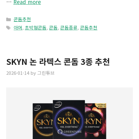
…
Read more
Categories
콘돔추천
Tags
아머
,
초박형콘돔
,
콘돔
,
콘돔종류
,
콘돔추천
SKYN 논 라텍스 콘돔 3종 추천
2026-01-14
by
그린튜브