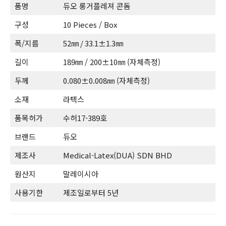
품명
듀오 롱거플레져 콘돔
구성
10 Pieces / Box
폭/지름
52㎜ / 33.1±1.3㎜
길이
189㎜ / 200±10㎜ (자체측정)
두께
0.080±0.008㎜ (자체측정)
소재
라텍스
품목허가
수허17-389호
브랜드
듀오
제조사
Medical-Latex(DUA) SDN BHD
원산지
말레이시아
사용기한
제조일로부터 5년