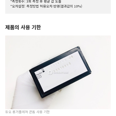
*측정횟수: 3회 측정 후 평균 값 도출
*오차설정: 측정방법 허용오차 반영(결과값의 10%)
제품의 사용 기한
듀오 롱거플레져 콘돔 사용 기한