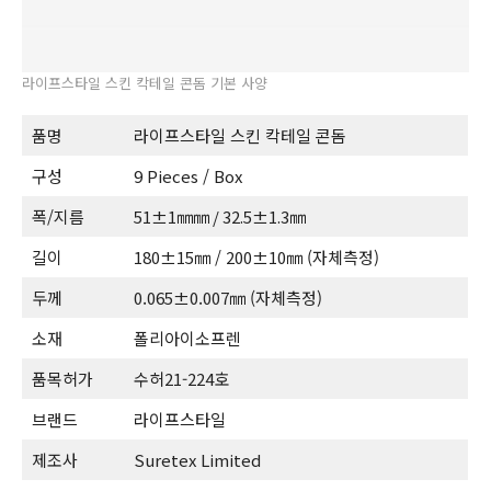
라이프스타일 스킨 칵테일 콘돔 기본 사양
품명
라이프스타일 스킨 칵테일 콘돔
구성
9 Pieces / Box
폭/지름
51±1㎜㎜ / 32.5±1.3㎜
길이
180±15㎜ / 200±10㎜ (자체측정)
두께
0.065±0.007㎜ (자체측정)
소재
폴리아이소프렌
품목허가
수허21-224호
브랜드
라이프스타일
제조사
Suretex Limited