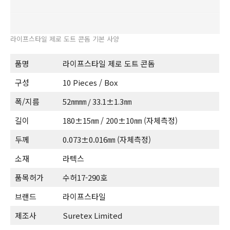
라이프스타일 제로 도트 콘돔 기본 사양
품명
라이프스타일 제로 도트 콘돔
구성
10 Pieces / Box
폭/지름
52㎜㎜ / 33.1±1.3㎜
길이
180±15㎜ / 200±10㎜ (자체측정)
두께
0.073±0.016㎜ (자체측정)
소재
라텍스
품목허가
수허17-290호
브랜드
라이프스타일
제조사
Suretex Limited