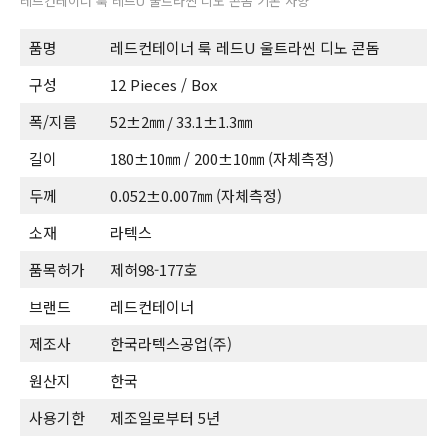
레드컨테이너 룩 레드U 울트라씬 디노 콘돔 기본 사양
품명
레드컨테이너 룩 레드U 울트라씬 디노 콘돔
구성
12 Pieces / Box
폭/지름
52±2㎜ / 33.1±1.3㎜
길이
180±10㎜ / 200±10㎜ (자체측정)
두께
0.052±0.007㎜ (자체측정)
소재
라텍스
품목허가
제허98-177호
브랜드
레드컨테이너
제조사
한국라텍스공업(주)
원산지
한국
사용기한
제조일로부터 5년