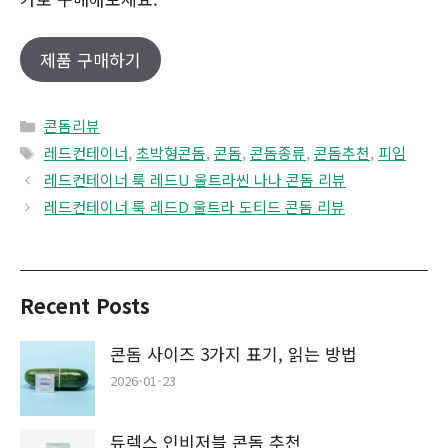
제품 구매하기
Categories
콘돔리뷰
Tags
레드컨테이너
,
초박형콘돔
,
콘돔
,
콘돔종류
,
콘돔추천
,
피임
레드컨테이너 룩 레드U 울트라씬 나나 콘돔 리뷰
레드컨테이너 룩 레드D 울트라 도티드 콘돔 리뷰
Recent Posts
콘돔 사이즈 3가지 표기, 읽는 방법
2026-01-23
듀렉스 인비저블 콘돔 추천