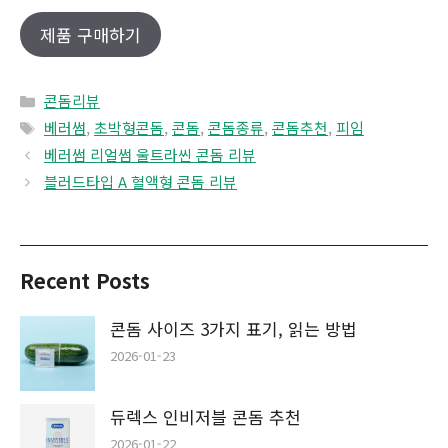
제품 구매하기
Categories
콘돔리뷰
Tags
베러썸
,
초박형콘돔
,
콘돔
,
콘돔종류
,
콘돔추천
,
피임
베러썸 리얼썸 울트라씬 콘돔 리뷰
블러드타입 A 혈액형 콘돔 리뷰
Recent Posts
콘돔 사이즈 3가지 표기, 읽는 방법
2026-01-23
듀렉스 인비저블 콘돔 추천
2026-01-22