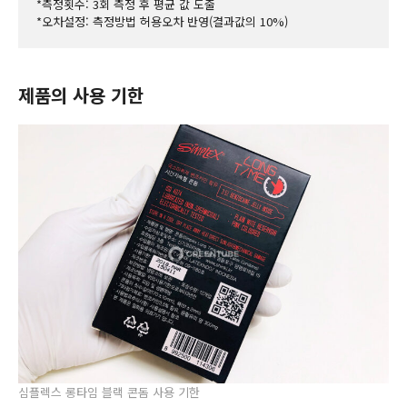
*측정횟수: 3회 측정 후 평균 값 도출
*오차설정: 측정방법 허용오차 반영(결과값의 10%)
제품의 사용 기한
심플렉스 롱타임 블랙 콘돔 사용 기한