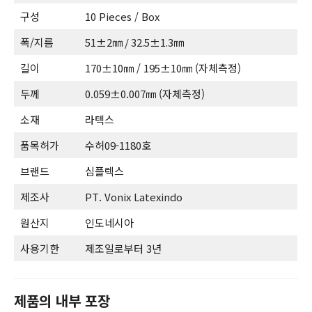
구성
10 Pieces / Box
폭/지름
51±2㎜ / 32.5±1.3㎜
길이
170±10㎜ / 195±10㎜ (자체측정)
두께
0.059±0.007㎜ (자체측정)
소재
라텍스
품목허가
수허09-1180호
브랜드
심플렉스
제조사
PT. Vonix Latexindo
원산지
인도네시아
사용기한
제조일로부터 3년
제품의 내부 포장