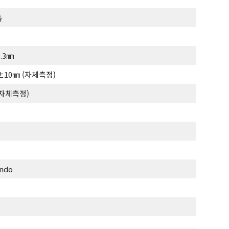
돔
1.3㎜
0±10㎜ (자체측정)
 (자체측정)
indo