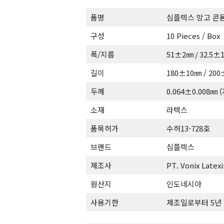
품명
심플렉스 망고 콘
구성
10 Pieces / Box
폭/지름
51±2㎜ / 32.5±
길이
180±10㎜ / 20
두께
0.064±0.008㎜
소재
라텍스
품목허가
수허13-728호
브랜드
심플렉스
제조사
PT. Vonix Latex
원산지
인도네시아
사용기한
제조일로부터 5년