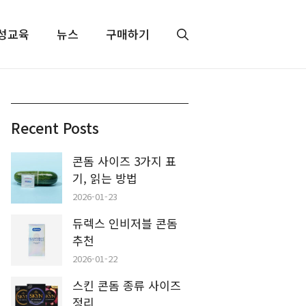
성교육
뉴스
구매하기
Recent Posts
콘돔 사이즈 3가지 표
기, 읽는 방법
2026-01-23
듀렉스 인비저블 콘돔
추천
2026-01-22
스킨 콘돔 종류 사이즈
정리