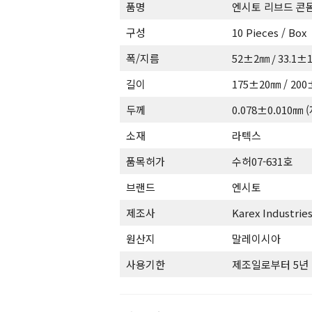
품명
엔시토 리브드 콘
구성
10 Pieces / Box
폭/지름
52±2㎜ / 33.1±
길이
175±20㎜ / 20
두께
0.078±0.010㎜
소재
라텍스
품목허가
수허07-631호
브랜드
엔시토
제조사
Karex Industrie
원산지
말레이시아
사용기한
제조일로부터 5년