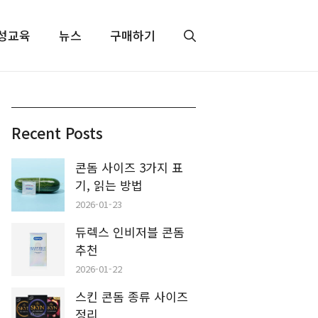
성교육
뉴스
구매하기
Recent Posts
콘돔 사이즈 3가지 표
기, 읽는 방법
2026-01-23
듀렉스 인비저블 콘돔
추천
2026-01-22
스킨 콘돔 종류 사이즈
정리