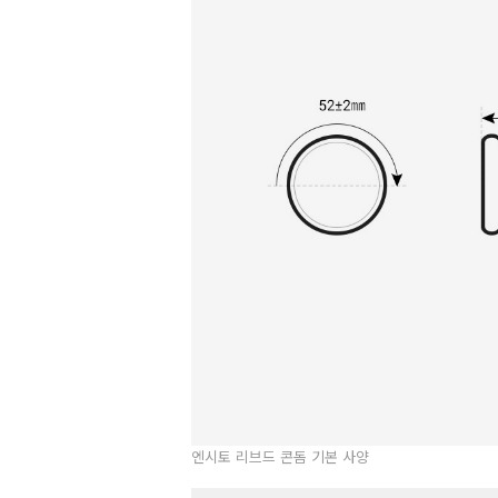
엔시토 리브드 콘돔 기본 사양