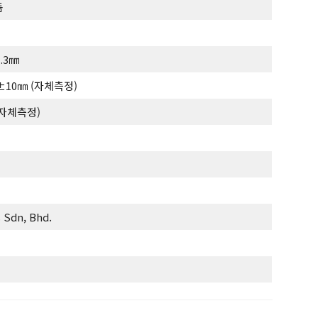
돔
1.3㎜
0±10㎜ (자체측정)
 (자체측정)
s Sdn, Bhd.