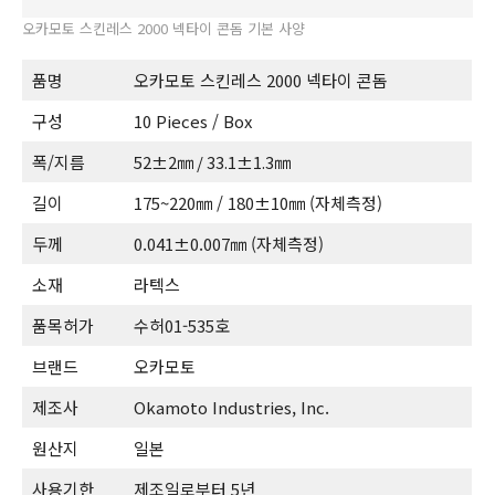
오카모토 스킨레스 2000 넥타이 콘돔 기본 사양
품명
오카모토 스킨레스 2000 넥타이 콘돔
구성
10 Pieces / Box
폭/지름
52±2㎜ / 33.1±1.3㎜
길이
175~220㎜ / 180±10㎜ (자체측정)
두께
0.041±0.007㎜ (자체측정)
소재
라텍스
품목허가
수허01-535호
브랜드
오카모토
제조사
Okamoto Industries, Inc.
원산지
일본
사용기한
제조일로부터 5년