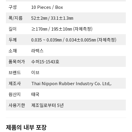
구성
10 Pieces / Box
폭/지름
52±2㎜ / 33.1±1.3㎜
길이
≥170㎜ / 195±10㎜ (자체측정)
두께
0.035 ~ 0.039㎜ / 0.034±0.005㎜ (자체측정)
소재
라텍스
품목허가
수허15-1543호
브랜드
이브
제조사
Thai Nippon Rubber Industry Co. Ltd,.
원산지
태국
사용기한
제조일로부터 5년
제품의 내부 포장