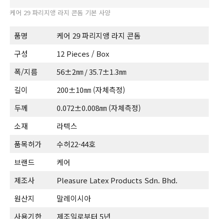
케어 29 파리지앵 라지 콘돔 기본 사양
품명
케어 29 파리지앵 라지 콘돔
구성
12 Pieces / Box
폭/지름
56±2㎜ / 35.7±1.3㎜
길이
200±10㎜ (자체측정)
두께
0.072±0.008㎜ (자체측정)
소재
라텍스
품목허가
수허22-44호
브랜드
케어
제조사
Pleasure Latex Products Sdn. Bhd.
원산지
말레이시아
사용기한
제조일로부터 5년