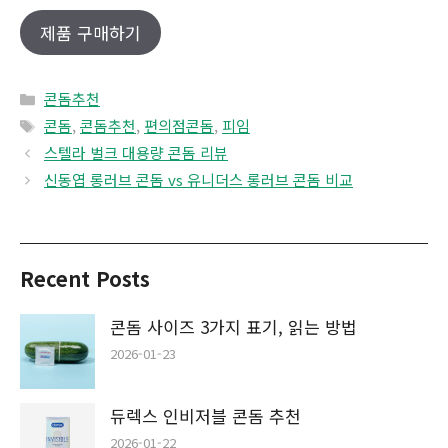
제품 구매하기
Categories
콘돔추천
Tags
콘돔
,
콘돔추천
,
편의점콘돔
,
피임
스텔라 벌크 대용량 콘돔 리뷰
신동엽 롱러브 콘돔 vs 유니더스 롱러브 콘돔 비교
Recent Posts
콘돔 사이즈 3가지 표기, 읽는 방법
2026-01-23
듀렉스 인비저블 콘돔 추천
2026-01-22