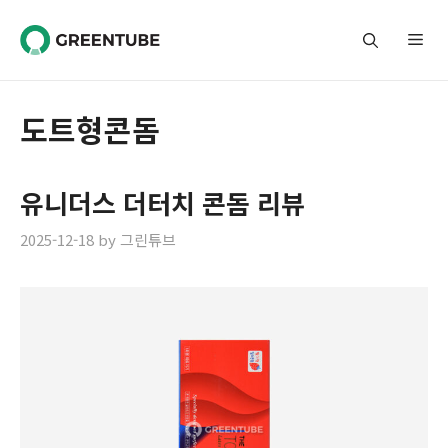
Skip
to
Me
content
도트형콘돔
유니더스 더터치 콘돔 리뷰
2025-12-18
by
그린튜브