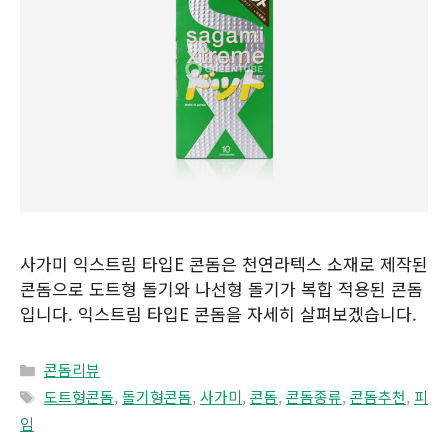
사가미 익스트림 타입E 콘돔은 천연라텍스 소재로 제작된
콘돔으로 도트형 돌기와 나선형 돌기가 복합 적용된 콘돔
입니다. 익스트림 타입E 콘돔을 자세히 살펴보겠습니다.
Categories
콘돔리뷰
Tags
도트형콘돔
,
돌기형콘돔
,
사가미
,
콘돔
,
콘돔종류
,
콘돔추천
,
피
임