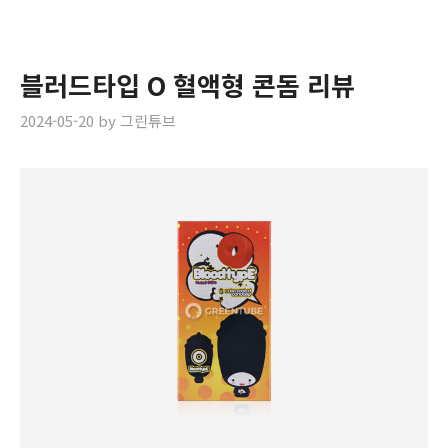
블러드타입 O 혈액형 콘돔 리뷰
2024-05-20
by
그린튜브