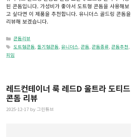
된 콘돔입니다. 가성비가 좋아서 도트형 콘돔을 사용해보
고 싶다면 이 제품을 추천합니다. 유니더스 골드링 콘돔을
리뷰해 보겠습니다.
Categories
콘돔리뷰
Tags
도트형콘돔
,
돌기형콘돔
,
유니더스
,
콘돔
,
콘돔종류
,
콘돔추천
,
피임
레드컨테이너 룩 레드D 울트라 도티드
콘돔 리뷰
2025-12-17
by
그린튜브