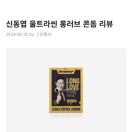
신동엽 울트라씬 롱러브 콘돔 리뷰
2024-08-18
by
그린튜브