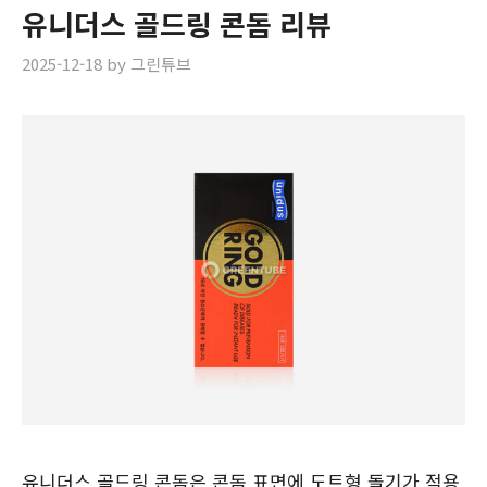
유니더스 골드링 콘돔 리뷰
2025-12-18
by
그린튜브
유니더스 골드링 콘돔은 콘돔 표면에 도트형 돌기가 적용