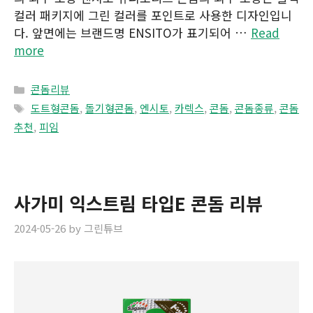
컬러 패키지에 그린 컬러를 포인트로 사용한 디자인입니
다. 앞면에는 브랜드명 ENSITO가 표기되어 …
Read
more
Categories
콘돔리뷰
Tags
도트형콘돔
,
돌기형콘돔
,
엔시토
,
카렉스
,
콘돔
,
콘돔종류
,
콘돔
추천
,
피임
사가미 익스트림 타입E 콘돔 리뷰
2024-05-26
by
그린튜브