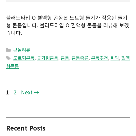
블러드타입 O 혈액형 콘돔은 도트형 돌기가 적용된 돌기
형 콘돔입니다. 블러드타입 O 혈액형 콘돔을 리뷰해 보겠
습니다.
Categories
콘돔리뷰
Tags
도트형콘돔
,
돌기형콘돔
,
콘돔
,
콘돔종류
,
콘돔추천
,
피임
,
혈액
형콘돔
Page
Page
1
2
Next
→
Recent Posts