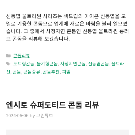
신동엽 울트라씬 시리즈는 섹드립의 아이콘 신동엽을 모
델로 기용한 콘돔으로 업계에 새로운 바람을 불러 일으켰
습니다. 그 중에서 사정지연 콘돔인 신동엽 울트라씬 롱러
브 콘돔을 리뷰해 보겠습니다.
Categories
콘돔리뷰
Tags
도트형콘돔
,
돌기형콘돔
,
사정지연콘돔
,
신동엽콘돔
,
울트라
신
,
콘돔
,
콘돔종류
,
콘돔추천
,
피임
엔시토 슈퍼도티드 콘돔 리뷰
2024-06-06
by
그린튜브