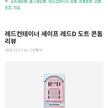
도트형콘돔
,
돌기형콘돔
,
레드컨테이너
,
콘돔
,
콘돔종류
,
콘돔
추천
,
피임
레드컨테이너 세이프 레드D 도트 콘돔
리뷰
2025-12-17
by
그린튜브