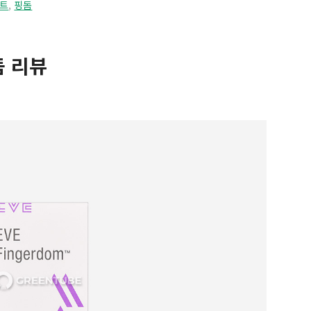
트
,
핑돔
돔 리뷰