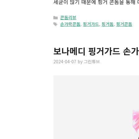
세균이 많기 때문에 핑거 콘돔을 통해 
Categories
콘돔리뷰
Tags
손가락콘돔
,
핑거가드
,
핑거돔
,
핑거콘돔
보나메디 핑거가드 손가
2024-04-07
by
그린튜브