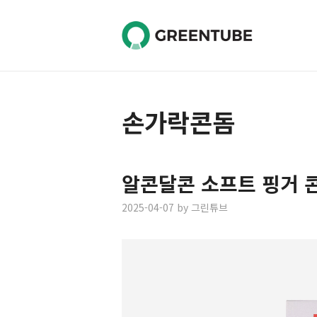
Skip
to
content
손가락콘돔
알콘달콘 소프트 핑거 
2025-04-07
by
그린튜브