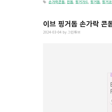
Tags
손가락콘돔
,
핀돔
,
핑거가드
,
핑거돔
,
핑거코
이브 핑거돔 손가락 콘
2024-03-04
by
그린튜브