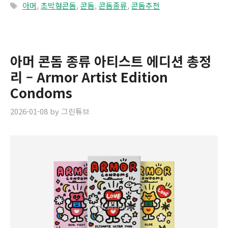
Tags
아머
,
초박형콘돔
,
콘돔
,
콘돔종류
,
콘돔추천
아머 콘돔 종류 아티스트 에디션 총정
리 – Armor Artist Edition
Condoms
2026-01-08
by
그린튜브