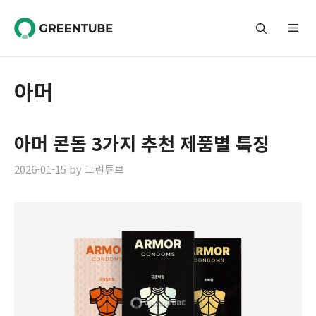
Skip
to
Me
content
아머
아머 콘돔 3가지 추천 제품별 특징
2026-01-15
by
그린튜브