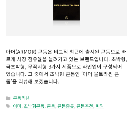
아머(ARMOR) 콘돔은 비교적 최근에 출시된 콘돔으로 빠
르게 시장 점유율을 늘려가고 있는 브랜드입니다. 초박형,
극초박형, 무꼭지형 3가지 제품으로 라인업이 구성되어
있습니다. 그 중에서 초박형 콘돔인 ‘아머 울트라씬 콘
돔’을 리뷰해 보겠습니다.
Categories
콘돔리뷰
Tags
아머
,
초박형콘돔
,
콘돔
,
콘돔종류
,
콘돔추천
,
피임