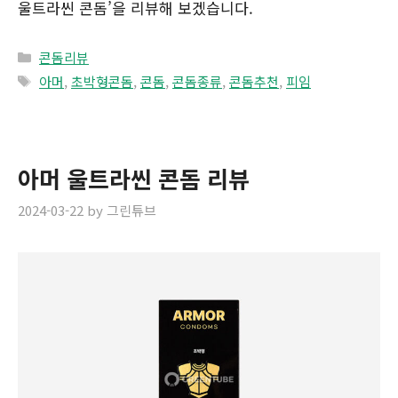
울트라씬 콘돔’을 리뷰해 보겠습니다.
Categories
콘돔리뷰
Tags
아머
,
초박형콘돔
,
콘돔
,
콘돔종류
,
콘돔추천
,
피임
아머 울트라씬 콘돔 리뷰
2024-03-22
by
그린튜브