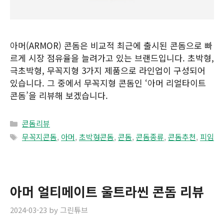
아머(ARMOR) 콘돔은 비교적 최근에 출시된 콘돔으로 빠
르게 시장 점유율을 늘려가고 있는 브랜드입니다. 초박형,
극초박형, 무꼭지형 3가지 제품으로 라인업이 구성되어
있습니다. 그 중에서 무꼭지형 콘돔인 ‘아머 리얼타이트
콘돔’을 리뷰해 보겠습니다.
Categories
콘돔리뷰
Tags
무꼭지콘돔
,
아머
,
초박형콘돔
,
콘돔
,
콘돔종류
,
콘돔추천
,
피임
아머 얼티메이트 울트라씬 콘돔 리뷰
2024-03-23
by
그린튜브