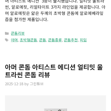
머 아티스트 에디션’ 3종이 출시됐습니다. 얼티밋 울트라
씬, 알로에핏, 리얼타이트 3가지 라인업을 제공합니다. 아
머 알로에핏은 얇은 두께의 초박형 콘돔에 알로에베라잎
즙을 첨가한 제품입니다.
Categories
콘돔리뷰
Tags
아머
,
초박형콘돔
,
콘돔
,
콘돔종류
,
콘돔추천
,
피임
아머 콘돔 아티스트 에디션 얼티밋 울
트라씬 콘돔 리뷰
2025-12-18
by
그린튜브