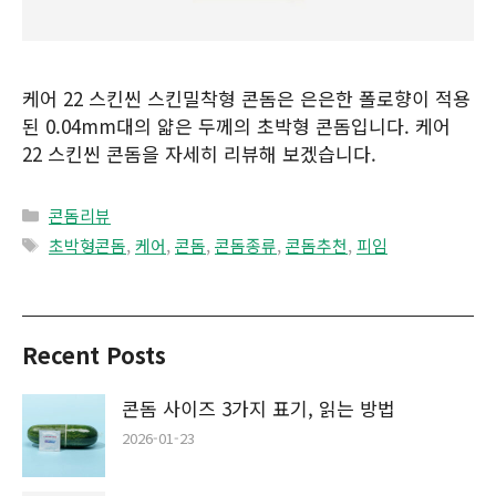
케어 22 스킨씬 스킨밀착형 콘돔은 은은한 폴로향이 적용
된 0.04mm대의 얇은 두께의 초박형 콘돔입니다. 케어
22 스킨씬 콘돔을 자세히 리뷰해 보겠습니다.
Categories
콘돔리뷰
Tags
초박형콘돔
,
케어
,
콘돔
,
콘돔종류
,
콘돔추천
,
피임
Recent Posts
콘돔 사이즈 3가지 표기, 읽는 방법
2026-01-23