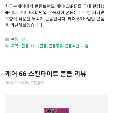
한국누케어에서 콘돔브랜드 케어(CARE)를 국내 런칭했
습니다. 케어 68 바텀업 무꼭지형 콘돔은 은은한 페퍼민
트향이 적용된 무꼭지 콘돔입니다. 케어 68 바텀업 콘돔
을 리뷰해보겠습니다.
Categories
콘돔리뷰
Tags
무꼭지콘돔
,
케어
,
콘돔
,
콘돔종류
,
콘돔추천
,
피임
케어 66 스킨타이트 콘돔 리뷰
2024-09-26
by
그린튜브