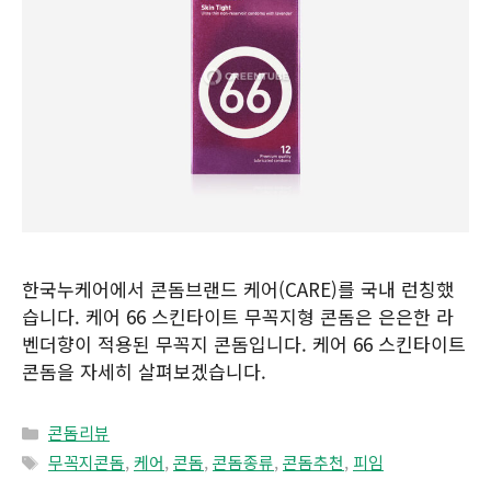
한국누케어에서 콘돔브랜드 케어(CARE)를 국내 런칭했
습니다. 케어 66 스킨타이트 무꼭지형 콘돔은 은은한 라
벤더향이 적용된 무꼭지 콘돔입니다. 케어 66 스킨타이트
콘돔을 자세히 살펴보겠습니다.
Categories
콘돔리뷰
Tags
무꼭지콘돔
,
케어
,
콘돔
,
콘돔종류
,
콘돔추천
,
피임