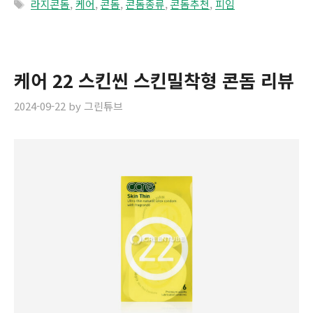
Tags
라지콘돔
,
케어
,
콘돔
,
콘돔종류
,
콘돔추천
,
피임
케어 22 스킨씬 스킨밀착형 콘돔 리뷰
2024-09-22
by
그린튜브